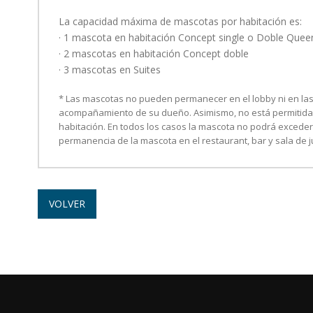
La capacidad máxima de mascotas por habitación es:
· 1 mascota en habitación Concept single o Doble Quee
· 2 mascotas en habitación Concept doble
· 3 mascotas en Suites
* Las mascotas no pueden permanecer en el lobby ni en las ár
acompañamiento de su dueño. Asimismo, no está permitida
habitación. En todos los casos la mascota no podrá exceder 
permanencia de la mascota en el restaurant, bar y sala de 
VOLVER