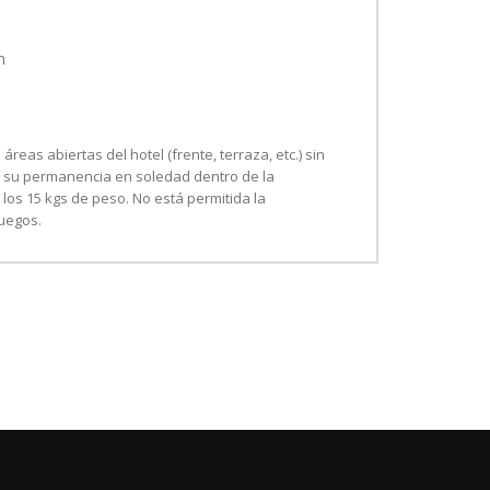
n
eas abiertas del hotel (frente, terraza, etc.) sin
 su permanencia en soledad dentro de la
los 15 kgs de peso. No está permitida la
juegos.