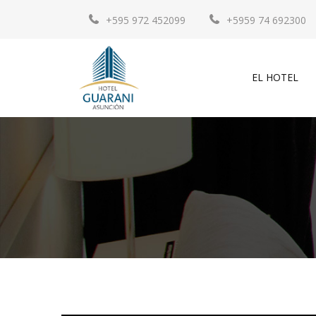
+595 972 452099
+5959 74 692300
EL HOTEL
HABITACIONES
RESERVE
SU HABITACIÓN