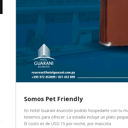
Somos Pet Friendly
En Hotel Guaraní Asunción podrás hospedarte con tu ma
tenemos para ofrecer. La estadía incluye un plato peq
El costo es de USD 15 por noche, por mascota